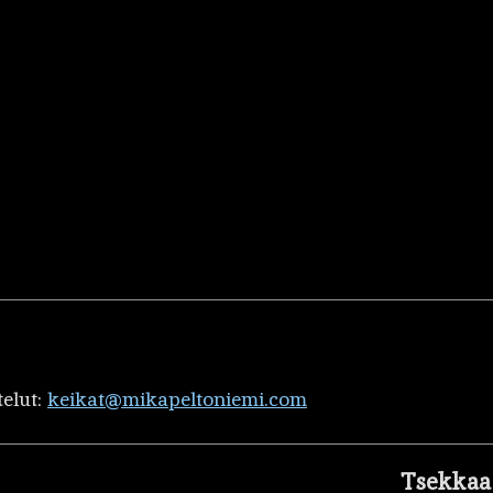
telut:
keikat@mikapeltoniemi.com
Tsekkaa