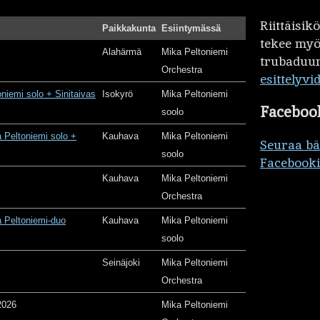
Riittäisi
Paikkakunta
Esiintymässä
tekee my
Alahärmä
Mika Peltoniemi
trubaduur
Orchestra
esittelyvi
oniemi solo + Sinitaivas
Isokyrö
Mika Peltoniemi
Faceboo
soolo
 Peltoniemi solo +
Kauhava
Mika Peltoniemi
Seuraa b
soolo
Facebooki
Kauhava
Mika Peltoniemi
Orchestra
 Peltoniemi-duo
Kauhava
Mika Peltoniemi
soolo
Seinäjoki
Mika Peltoniemi
Orchestra
2026
Mika Peltoniemi