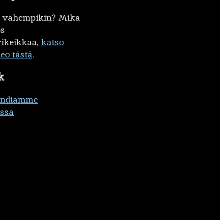
kö vähempikin? Mika
ös
ikeikkaa,
katso
deo tästä
.
k
ändiämme
ssa