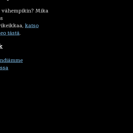
kö vähempikin? Mika
ös
ikeikkaa,
katso
deo tästä
.
k
ändiämme
ssa