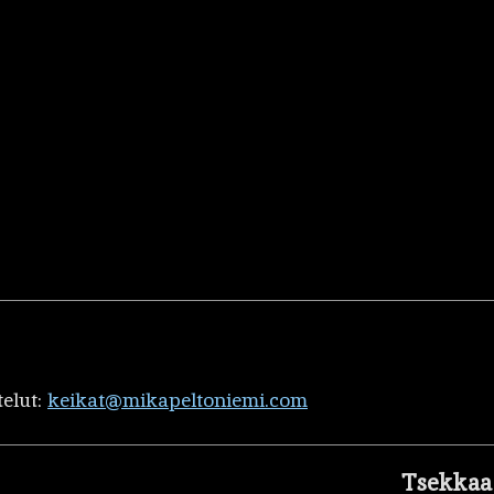
telut:
keikat@mikapeltoniemi.com
Tsekkaa