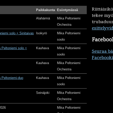
Riittäisi
Paikkakunta
Esiintymässä
tekee my
Alahärmä
Mika Peltoniemi
trubaduur
Orchestra
esittelyvi
oniemi solo + Sinitaivas
Isokyrö
Mika Peltoniemi
Faceboo
soolo
 Peltoniemi solo +
Kauhava
Mika Peltoniemi
Seuraa b
soolo
Facebooki
Kauhava
Mika Peltoniemi
Orchestra
 Peltoniemi-duo
Kauhava
Mika Peltoniemi
soolo
Seinäjoki
Mika Peltoniemi
Orchestra
2026
Mika Peltoniemi