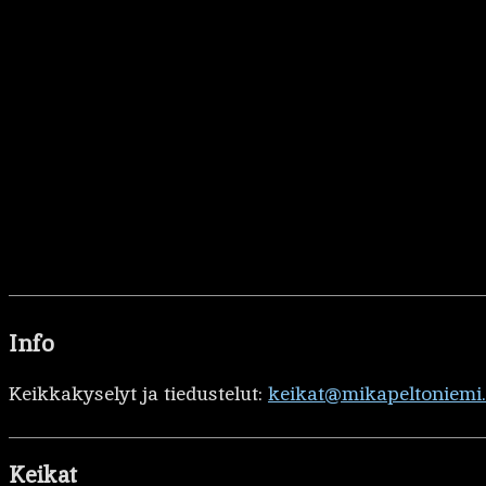
Info
Keikkakyselyt ja tiedustelut:
keikat@mikapeltoniemi
Keikat