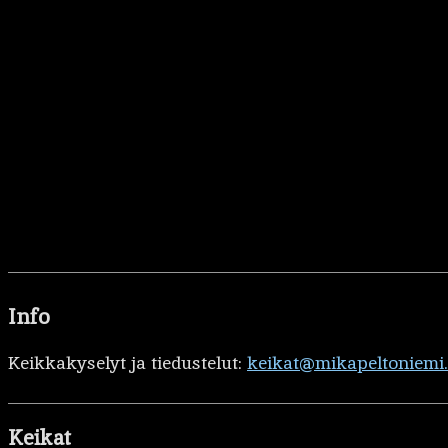
Info
Keikkakyselyt ja tiedustelut:
keikat@mikapeltoniemi
Keikat