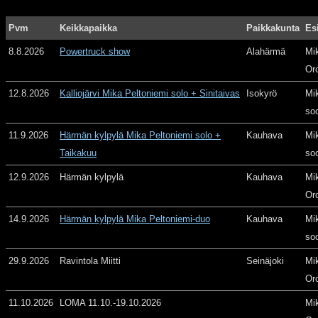
Pvm
Keikkapaikka
Paikkakunta
Es
8.8.2026
Powertruck show
Alahärmä
Mi
Or
12.8.2026
Kalliojärvi Mika Peltoniemi solo + Sinitaivas
Isokyrö
Mi
so
11.9.2026
Härmän kylpylä Mika Peltoniemi solo +
Kauhava
Mi
Taikakuu
so
12.9.2026
Härmän kylpylä
Kauhava
Mi
Or
14.9.2026
Härmän kylpylä Mika Peltoniemi-duo
Kauhava
Mi
so
29.9.2026
Ravintola Miitti
Seinäjoki
Mi
Or
11.10.2026
LOMA 11.10.-19.10.2026
Mi