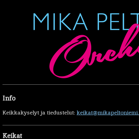
Info
Keikkakyselyt ja tiedustelut:
keikat@mikapeltoniemi
Keikat