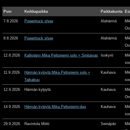
Pvm
Keikkapaikka
Paikkakunta
Es
7.8.2026
Powertruck show
Alahärmä
Mi
Or
8.8.2026
Powertruck show
Alahärmä
Mi
Or
12.8.2026
Kalliojärvi Mika Peltoniemi solo + Sinitaivas
Isokyrö
Mi
so
11.9.2026
Härmän kylpylä Mika Peltoniemi solo +
Kauhava
Mi
Taikakuu
so
12.9.2026
Härmän kylpylä
Kauhava
Mi
Or
14.9.2026
Härmän kylpylä Mika Peltoniemi-duo
Kauhava
Mi
so
29.9.2026
Ravintola Miitti
Seinäjoki
Mi