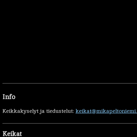
Info
Keikkakyselyt ja tiedustelut:
keikat@mikapeltoniemi
Keikat