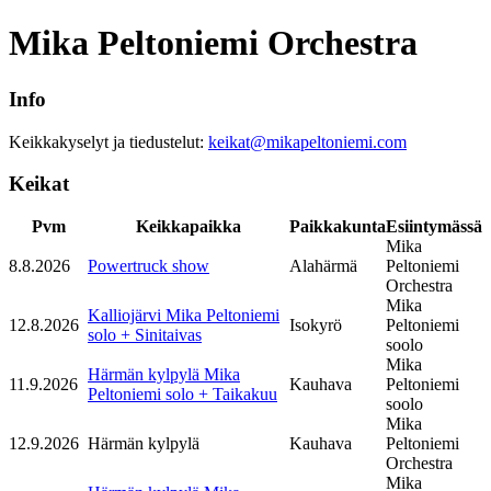
Mika Peltoniemi Orchestra
Info
Keikkakyselyt ja tiedustelut:
keikat@mikapeltoniemi.com
Keikat
Pvm
Keikkapaikka
Paikkakunta
Esiintymässä
Mika
8.8.2026
Powertruck show
Alahärmä
Peltoniemi
Orchestra
Mika
Kalliojärvi Mika Peltoniemi
12.8.2026
Isokyrö
Peltoniemi
solo + Sinitaivas
soolo
Mika
Härmän kylpylä Mika
11.9.2026
Kauhava
Peltoniemi
Peltoniemi solo + Taikakuu
soolo
Mika
12.9.2026
Härmän kylpylä
Kauhava
Peltoniemi
Orchestra
Mika