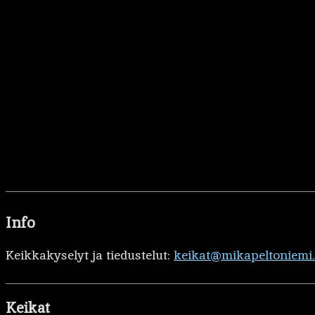
Info
Keikkakyselyt ja tiedustelut:
keikat@mikapeltoniemi
Keikat