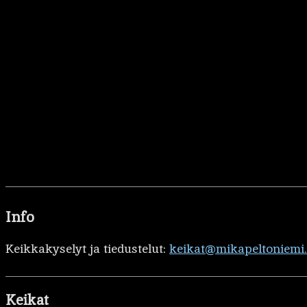
Info
Keikkakyselyt ja tiedustelut:
keikat@mikapeltoniemi
Keikat