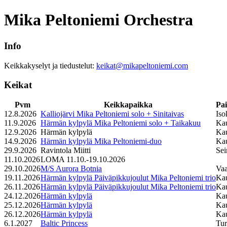
Mika Peltoniemi Orchestra
Info
Keikkakyselyt ja tiedustelut:
keikat@mikapeltoniemi.com
Keikat
Pvm
Keikkapaikka
Pa
12.8.2026
Kalliojärvi Mika Peltoniemi solo + Sinitaivas
Iso
11.9.2026
Härmän kylpylä Mika Peltoniemi solo + Taikakuu
Ka
12.9.2026
Härmän kylpylä
Ka
14.9.2026
Härmän kylpylä Mika Peltoniemi-duo
Ka
29.9.2026
Ravintola Miitti
Sei
11.10.2026
LOMA 11.10.-19.10.2026
29.10.2026
M/S Aurora Botnia
Va
19.11.2026
Härmän kylpylä Päiväpikkujoulut Mika Peltoniemi trio
Ka
26.11.2026
Härmän kylpylä Päiväpikkujoulut Mika Peltoniemi trio
Ka
24.12.2026
Härmän kylpylä
Ka
25.12.2026
Härmän kylpylä
Ka
26.12.2026
Härmän kylpylä
Ka
6.1.2027
Baltic Princess
Tu