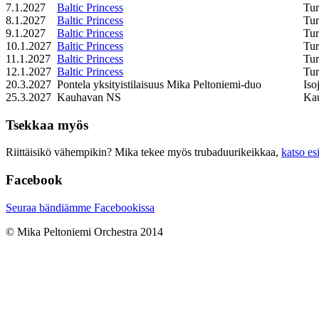
7.1.2027
Baltic Princess
Tu
8.1.2027
Baltic Princess
Tu
9.1.2027
Baltic Princess
Tu
10.1.2027
Baltic Princess
Tu
11.1.2027
Baltic Princess
Tu
12.1.2027
Baltic Princess
Tu
20.3.2027
Pontela yksityistilaisuus Mika Peltoniemi-duo
Iso
25.3.2027
Kauhavan NS
Ka
Tsekkaa myös
Riittäisikö vähempikin? Mika tekee myös trubaduurikeikkaa,
katso es
Facebook
Seuraa bändiämme Facebookissa
© Mika Peltoniemi Orchestra 2014