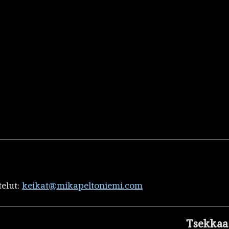
telut:
keikat@mikapeltoniemi.com
Tsekkaa