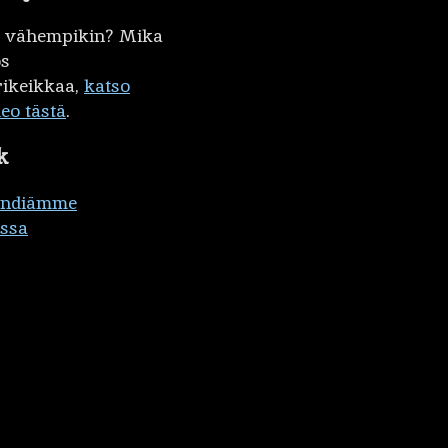
kö vähempikin? Mika
ös
ikeikkaa,
katso
deo tästä
.
k
ändiämme
ssa