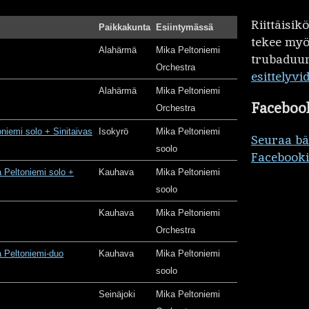
Riittäisi
Paikkakunta
Esiintymässä
tekee my
Alahärmä
Mika Peltoniemi
trubaduur
Orchestra
esittelyvi
Alahärmä
Mika Peltoniemi
Faceboo
Orchestra
oniemi solo + Sinitaivas
Isokyrö
Mika Peltoniemi
Seuraa b
soolo
Facebooki
 Peltoniemi solo +
Kauhava
Mika Peltoniemi
soolo
Kauhava
Mika Peltoniemi
Orchestra
 Peltoniemi-duo
Kauhava
Mika Peltoniemi
soolo
Seinäjoki
Mika Peltoniemi