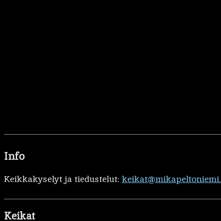
Info
Keikkakyselyt ja tiedustelut:
keikat@mikapeltoniemi
Keikat