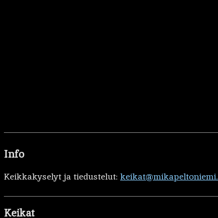
Info
Keikkakyselyt ja tiedustelut:
keikat@mikapeltoniemi
Keikat