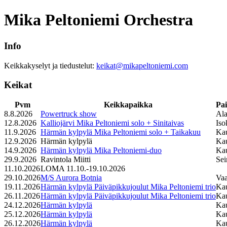
Mika Peltoniemi Orchestra
Info
Keikkakyselyt ja tiedustelut:
keikat@mikapeltoniemi.com
Keikat
Pvm
Keikkapaikka
Pa
8.8.2026
Powertruck show
Al
12.8.2026
Kalliojärvi Mika Peltoniemi solo + Sinitaivas
Iso
11.9.2026
Härmän kylpylä Mika Peltoniemi solo + Taikakuu
Ka
12.9.2026
Härmän kylpylä
Ka
14.9.2026
Härmän kylpylä Mika Peltoniemi-duo
Ka
29.9.2026
Ravintola Miitti
Sei
11.10.2026
LOMA 11.10.-19.10.2026
29.10.2026
M/S Aurora Botnia
Va
19.11.2026
Härmän kylpylä Päiväpikkujoulut Mika Peltoniemi trio
Ka
26.11.2026
Härmän kylpylä Päiväpikkujoulut Mika Peltoniemi trio
Ka
24.12.2026
Härmän kylpylä
Ka
25.12.2026
Härmän kylpylä
Ka
26.12.2026
Härmän kylpylä
Ka