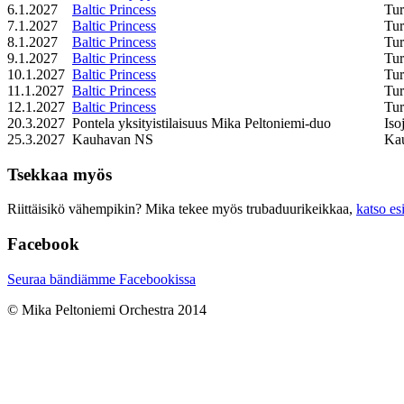
6.1.2027
Baltic Princess
Tu
7.1.2027
Baltic Princess
Tu
8.1.2027
Baltic Princess
Tu
9.1.2027
Baltic Princess
Tu
10.1.2027
Baltic Princess
Tu
11.1.2027
Baltic Princess
Tu
12.1.2027
Baltic Princess
Tu
20.3.2027
Pontela yksityistilaisuus Mika Peltoniemi-duo
Iso
25.3.2027
Kauhavan NS
Ka
Tsekkaa myös
Riittäisikö vähempikin? Mika tekee myös trubaduurikeikkaa,
katso es
Facebook
Seuraa bändiämme Facebookissa
© Mika Peltoniemi Orchestra 2014