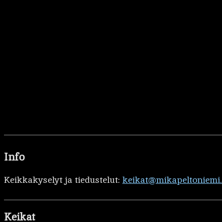
Info
Keikkakyselyt ja tiedustelut:
keikat@mikapeltoniemi
Keikat