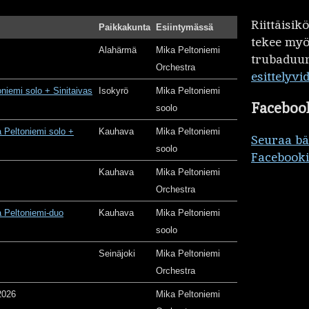
Riittäisi
Paikkakunta
Esiintymässä
tekee my
Alahärmä
Mika Peltoniemi
trubaduur
Orchestra
esittelyvi
oniemi solo + Sinitaivas
Isokyrö
Mika Peltoniemi
Faceboo
soolo
 Peltoniemi solo +
Kauhava
Mika Peltoniemi
Seuraa b
soolo
Facebooki
Kauhava
Mika Peltoniemi
Orchestra
 Peltoniemi-duo
Kauhava
Mika Peltoniemi
soolo
Seinäjoki
Mika Peltoniemi
Orchestra
2026
Mika Peltoniemi