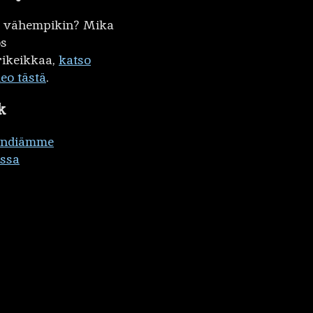
kö vähempikin? Mika
ös
ikeikkaa,
katso
deo tästä
.
k
ändiämme
ssa