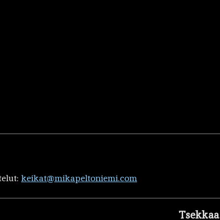
telut:
keikat@mikapeltoniemi.com
Tsekkaa