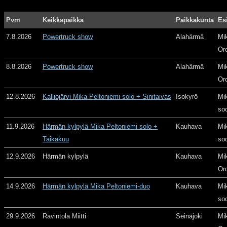
Pvm
Keikkapaikka
Paikkakunta
Es
7.8.2026
Powertruck show
Alahärmä
Mi
Or
8.8.2026
Powertruck show
Alahärmä
Mi
Or
12.8.2026
Kalliojärvi Mika Peltoniemi solo + Sinitaivas
Isokyrö
Mi
so
11.9.2026
Härmän kylpylä Mika Peltoniemi solo +
Kauhava
Mi
Taikakuu
so
12.9.2026
Härmän kylpylä
Kauhava
Mi
Or
14.9.2026
Härmän kylpylä Mika Peltoniemi-duo
Kauhava
Mi
so
29.9.2026
Ravintola Miitti
Seinäjoki
Mi