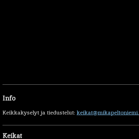
Info
Keikkakyselyt ja tiedustelut:
keikat@mikapeltoniemi
Keikat