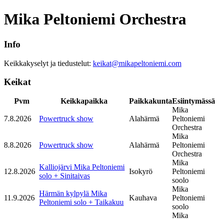
Mika Peltoniemi Orchestra
Info
Keikkakyselyt ja tiedustelut:
keikat@mikapeltoniemi.com
Keikat
Pvm
Keikkapaikka
Paikkakunta
Esiintymässä
Mika
7.8.2026
Powertruck show
Alahärmä
Peltoniemi
Orchestra
Mika
8.8.2026
Powertruck show
Alahärmä
Peltoniemi
Orchestra
Mika
Kalliojärvi Mika Peltoniemi
12.8.2026
Isokyrö
Peltoniemi
solo + Sinitaivas
soolo
Mika
Härmän kylpylä Mika
11.9.2026
Kauhava
Peltoniemi
Peltoniemi solo + Taikakuu
soolo
Mika