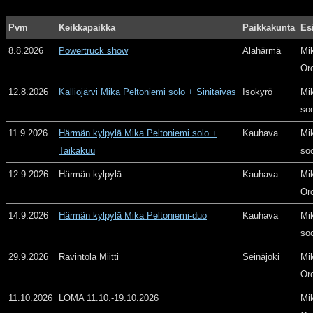
Pvm
Keikkapaikka
Paikkakunta
Es
8.8.2026
Powertruck show
Alahärmä
Mi
Or
12.8.2026
Kalliojärvi Mika Peltoniemi solo + Sinitaivas
Isokyrö
Mi
so
11.9.2026
Härmän kylpylä Mika Peltoniemi solo +
Kauhava
Mi
Taikakuu
so
12.9.2026
Härmän kylpylä
Kauhava
Mi
Or
14.9.2026
Härmän kylpylä Mika Peltoniemi-duo
Kauhava
Mi
so
29.9.2026
Ravintola Miitti
Seinäjoki
Mi
Or
11.10.2026
LOMA 11.10.-19.10.2026
Mi