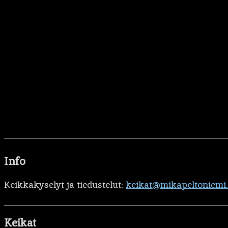
Info
Keikkakyselyt ja tiedustelut:
keikat@mikapeltoniemi
Keikat