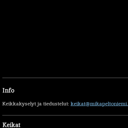
Info
Keikkakyselyt ja tiedustelut:
keikat@mikapeltoniemi
Keikat