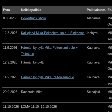
Pvm
Keikkapaikka
Paikkakunta
Es
8.8.2026
Powertruck show
Alahärmä
Mi
Or
12.8.2026
Kalliojärvi Mika Peltoniemi solo + Sinitaivas
Isokyrö
Mi
so
11.9.2026
Härmän kylpylä Mika Peltoniemi solo +
Kauhava
Mi
Taikakuu
so
12.9.2026
Härmän kylpylä
Kauhava
Mi
Or
14.9.2026
Härmän kylpylä Mika Peltoniemi-duo
Kauhava
Mi
so
29.9.2026
Ravintola Miitti
Seinäjoki
Mi
Or
11.10.2026
LOMA 11.10.-19.10.2026
Mi