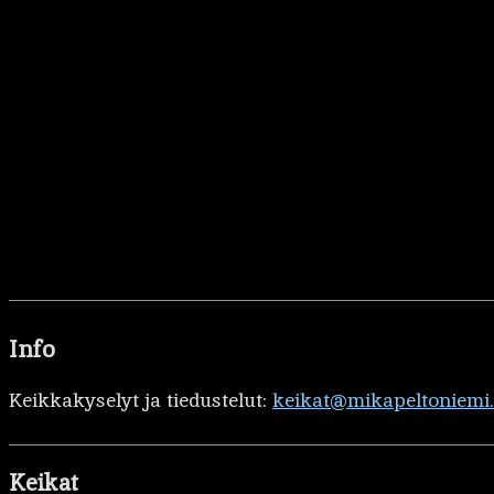
Info
Keikkakyselyt ja tiedustelut:
keikat@mikapeltoniemi
Keikat