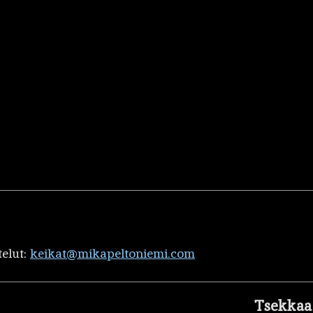
telut:
keikat@mikapeltoniemi.com
Tsekkaa