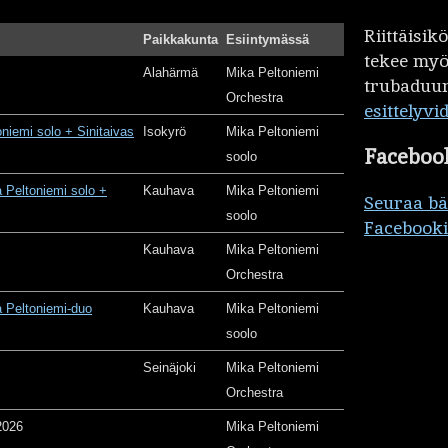
Riittäisi
Paikkakunta
Esiintymässä
tekee my
Alahärmä
Mika Peltoniemi
trubaduur
Orchestra
esittelyvi
oniemi solo + Sinitaivas
Isokyrö
Mika Peltoniemi
Faceboo
soolo
 Peltoniemi solo +
Kauhava
Mika Peltoniemi
Seuraa b
soolo
Facebooki
Kauhava
Mika Peltoniemi
Orchestra
 Peltoniemi-duo
Kauhava
Mika Peltoniemi
soolo
Seinäjoki
Mika Peltoniemi
Orchestra
2026
Mika Peltoniemi