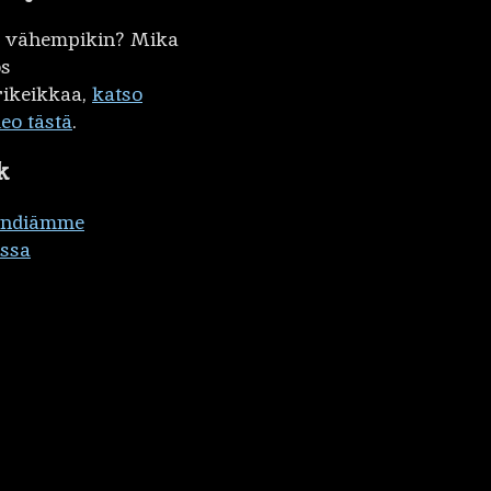
kö vähempikin? Mika
ös
ikeikkaa,
katso
deo tästä
.
k
ändiämme
ssa