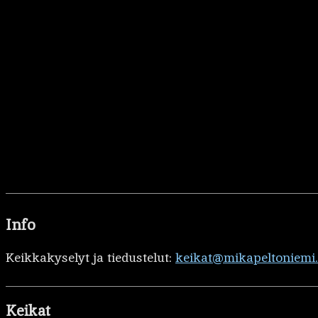
Info
Keikkakyselyt ja tiedustelut:
keikat@mikapeltoniemi
Keikat