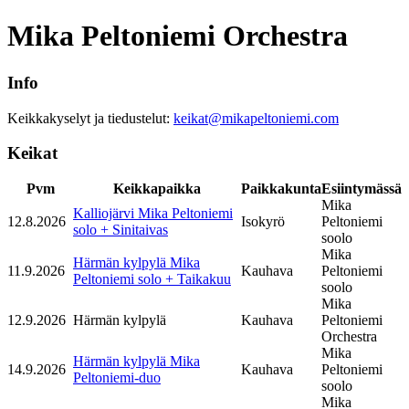
Mika Peltoniemi Orchestra
Info
Keikkakyselyt ja tiedustelut:
keikat@mikapeltoniemi.com
Keikat
Pvm
Keikkapaikka
Paikkakunta
Esiintymässä
Mika
Kalliojärvi Mika Peltoniemi
12.8.2026
Isokyrö
Peltoniemi
solo + Sinitaivas
soolo
Mika
Härmän kylpylä Mika
11.9.2026
Kauhava
Peltoniemi
Peltoniemi solo + Taikakuu
soolo
Mika
12.9.2026
Härmän kylpylä
Kauhava
Peltoniemi
Orchestra
Mika
Härmän kylpylä Mika
14.9.2026
Kauhava
Peltoniemi
Peltoniemi-duo
soolo
Mika