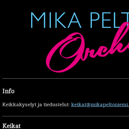
Info
Keikkakyselyt ja tiedustelut:
keikat@mikapeltoniemi
Keikat