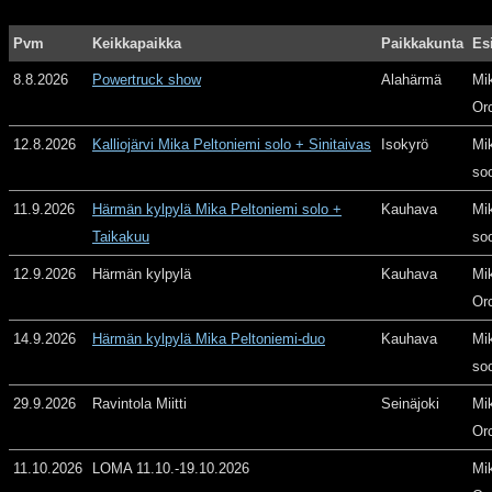
Pvm
Keikkapaikka
Paikkakunta
Es
8.8.2026
Powertruck show
Alahärmä
Mi
Or
12.8.2026
Kalliojärvi Mika Peltoniemi solo + Sinitaivas
Isokyrö
Mi
so
11.9.2026
Härmän kylpylä Mika Peltoniemi solo +
Kauhava
Mi
Taikakuu
so
12.9.2026
Härmän kylpylä
Kauhava
Mi
Or
14.9.2026
Härmän kylpylä Mika Peltoniemi-duo
Kauhava
Mi
so
29.9.2026
Ravintola Miitti
Seinäjoki
Mi
Or
11.10.2026
LOMA 11.10.-19.10.2026
Mi