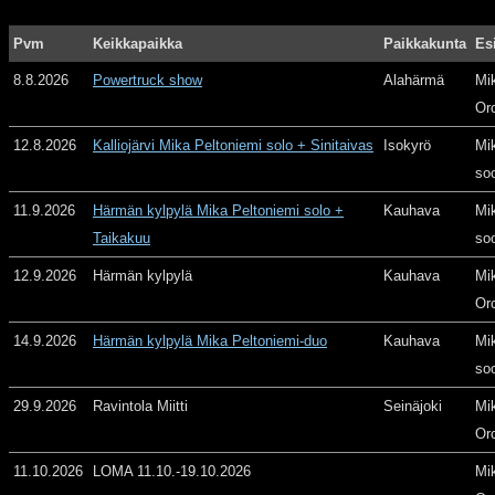
Pvm
Keikkapaikka
Paikkakunta
Es
8.8.2026
Powertruck show
Alahärmä
Mi
Or
12.8.2026
Kalliojärvi Mika Peltoniemi solo + Sinitaivas
Isokyrö
Mi
so
11.9.2026
Härmän kylpylä Mika Peltoniemi solo +
Kauhava
Mi
Taikakuu
so
12.9.2026
Härmän kylpylä
Kauhava
Mi
Or
14.9.2026
Härmän kylpylä Mika Peltoniemi-duo
Kauhava
Mi
so
29.9.2026
Ravintola Miitti
Seinäjoki
Mi
Or
11.10.2026
LOMA 11.10.-19.10.2026
Mi