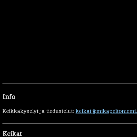
Info
Keikkakyselyt ja tiedustelut:
keikat@mikapeltoniemi
Keikat