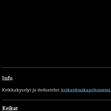
Info
Keikkakyselyt ja tiedustelut:
keikat@mikapeltoniemi
Keikat