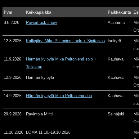
Pvm
Keikkapaikka
Paikkakunta
Es
8.8.2026
Powertruck show
Alahärmä
Mi
Or
12.8.2026
Kalliojärvi Mika Peltoniemi solo + Sinitaivas
Isokyrö
Mi
so
11.9.2026
Härmän kylpylä Mika Peltoniemi solo +
Kauhava
Mi
Taikakuu
so
12.9.2026
Härmän kylpylä
Kauhava
Mi
Or
14.9.2026
Härmän kylpylä Mika Peltoniemi-duo
Kauhava
Mi
so
29.9.2026
Ravintola Miitti
Seinäjoki
Mi
Or
11.10.2026
LOMA 11.10.-19.10.2026
Mi