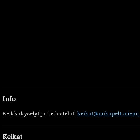
Info
Keikkakyselyt ja tiedustelut:
keikat@mikapeltoniemi
Keikat