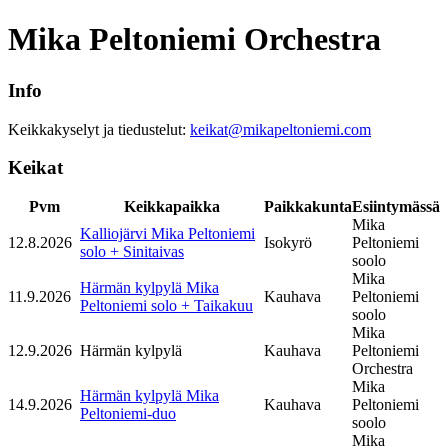
Mika Peltoniemi Orchestra
Info
Keikkakyselyt ja tiedustelut:
keikat@mikapeltoniemi.com
Keikat
Pvm
Keikkapaikka
Paikkakunta
Esiintymässä
Mika
Kalliojärvi Mika Peltoniemi
12.8.2026
Isokyrö
Peltoniemi
solo + Sinitaivas
soolo
Mika
Härmän kylpylä Mika
11.9.2026
Kauhava
Peltoniemi
Peltoniemi solo + Taikakuu
soolo
Mika
12.9.2026
Härmän kylpylä
Kauhava
Peltoniemi
Orchestra
Mika
Härmän kylpylä Mika
14.9.2026
Kauhava
Peltoniemi
Peltoniemi-duo
soolo
Mika