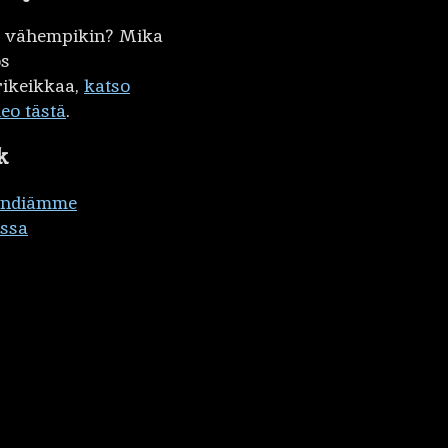
kö vähempikin? Mika
ös
ikeikkaa,
katso
deo tästä
.
k
ändiämme
ssa