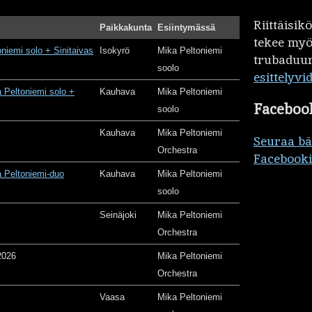
Riittäisi
Paikkakunta
Esiintymässä
tekee my
oniemi solo + Sinitaivas
Isokyrö
Mika Peltoniemi
trubaduur
soolo
esittelyvi
 Peltoniemi solo +
Kauhava
Mika Peltoniemi
Faceboo
soolo
Kauhava
Mika Peltoniemi
Seuraa b
Orchestra
Facebooki
 Peltoniemi-duo
Kauhava
Mika Peltoniemi
soolo
Seinäjoki
Mika Peltoniemi
Orchestra
2026
Mika Peltoniemi
Orchestra
Vaasa
Mika Peltoniemi