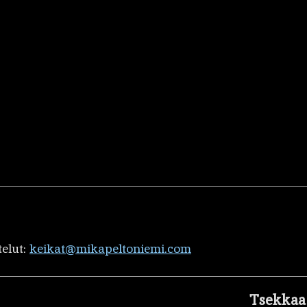
telut:
keikat@mikapeltoniemi.com
Tsekkaa