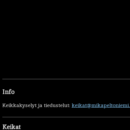
Info
Keikkakyselyt ja tiedustelut:
keikat@mikapeltoniemi
Keikat