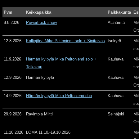
Pvm
Keikkapaikka
Paikkakunta
Es
8.8.2026
Powertruck show
Alahärmä
Mi
Or
12.8.2026
Kalliojärvi Mika Peltoniemi solo + Sinitaivas
Isokyrö
Mi
so
11.9.2026
Härmän kylpylä Mika Peltoniemi solo +
Kauhava
Mi
Taikakuu
so
12.9.2026
Härmän kylpylä
Kauhava
Mi
Or
14.9.2026
Härmän kylpylä Mika Peltoniemi-duo
Kauhava
Mi
so
29.9.2026
Ravintola Miitti
Seinäjoki
Mi
Or
11.10.2026
LOMA 11.10.-19.10.2026
Mi