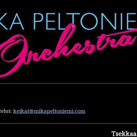
telut:
keikat@mikapeltoniemi.com
Tsekkaa