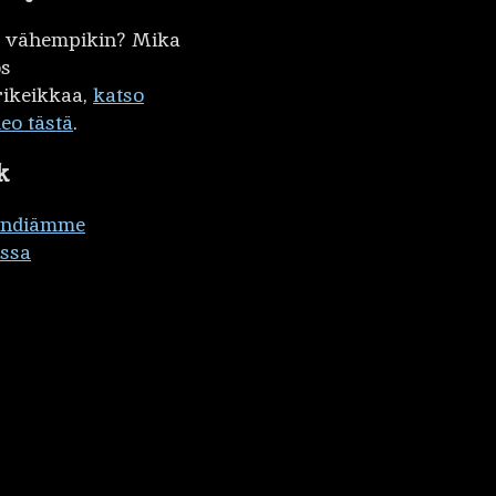
kö vähempikin? Mika
ös
ikeikkaa,
katso
deo tästä
.
k
ändiämme
ssa