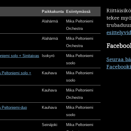
Riittäisi
Paikkakunta
Esiintymässä
tekee my
Alahärmä
Mika Peltoniemi
trubaduur
Orchestra
esittelyvi
Alahärmä
Mika Peltoniemi
Faceboo
Orchestra
oniemi solo + Sinitaivas
Isokyrö
Mika Peltoniemi
Seuraa b
soolo
Facebooki
 Peltoniemi solo +
Kauhava
Mika Peltoniemi
soolo
Kauhava
Mika Peltoniemi
Orchestra
 Peltoniemi-duo
Kauhava
Mika Peltoniemi
soolo
Seinäjoki
Mika Peltoniemi