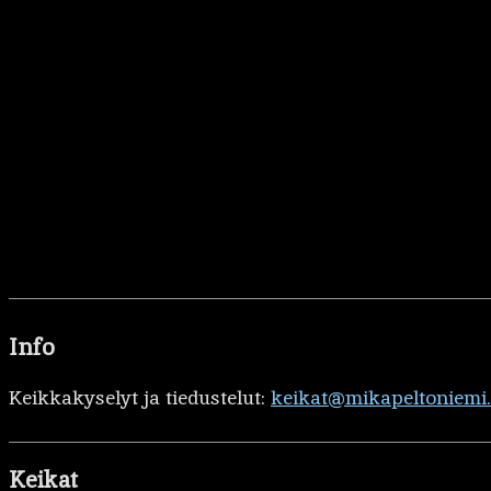
Info
Keikkakyselyt ja tiedustelut:
keikat@mikapeltoniemi
Keikat