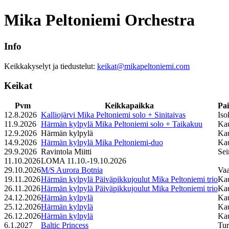
Mika Peltoniemi Orchestra
Info
Keikkakyselyt ja tiedustelut:
keikat@mikapeltoniemi.com
Keikat
Pvm
Keikkapaikka
Pa
12.8.2026
Kalliojärvi Mika Peltoniemi solo + Sinitaivas
Iso
11.9.2026
Härmän kylpylä Mika Peltoniemi solo + Taikakuu
Ka
12.9.2026
Härmän kylpylä
Ka
14.9.2026
Härmän kylpylä Mika Peltoniemi-duo
Ka
29.9.2026
Ravintola Miitti
Sei
11.10.2026
LOMA 11.10.-19.10.2026
29.10.2026
M/S Aurora Botnia
Va
19.11.2026
Härmän kylpylä Päiväpikkujoulut Mika Peltoniemi trio
Ka
26.11.2026
Härmän kylpylä Päiväpikkujoulut Mika Peltoniemi trio
Ka
24.12.2026
Härmän kylpylä
Ka
25.12.2026
Härmän kylpylä
Ka
26.12.2026
Härmän kylpylä
Ka
6.1.2027
Baltic Princess
Tu