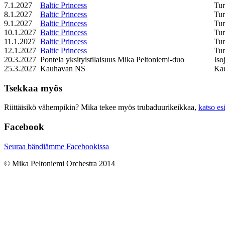
7.1.2027
Baltic Princess
Tu
8.1.2027
Baltic Princess
Tu
9.1.2027
Baltic Princess
Tu
10.1.2027
Baltic Princess
Tu
11.1.2027
Baltic Princess
Tu
12.1.2027
Baltic Princess
Tu
20.3.2027
Pontela yksityistilaisuus Mika Peltoniemi-duo
Iso
25.3.2027
Kauhavan NS
Ka
Tsekkaa myös
Riittäisikö vähempikin? Mika tekee myös trubaduurikeikkaa,
katso es
Facebook
Seuraa bändiämme Facebookissa
© Mika Peltoniemi Orchestra 2014