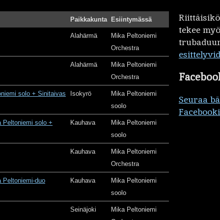
Riittäisi
Paikkakunta
Esiintymässä
tekee my
Alahärmä
Mika Peltoniemi
trubaduur
Orchestra
esittelyvi
Alahärmä
Mika Peltoniemi
Faceboo
Orchestra
oniemi solo + Sinitaivas
Isokyrö
Mika Peltoniemi
Seuraa b
soolo
Facebooki
 Peltoniemi solo +
Kauhava
Mika Peltoniemi
soolo
Kauhava
Mika Peltoniemi
Orchestra
 Peltoniemi-duo
Kauhava
Mika Peltoniemi
soolo
Seinäjoki
Mika Peltoniemi