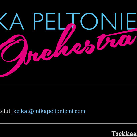
telut:
keikat@mikapeltoniemi.com
Tsekkaa