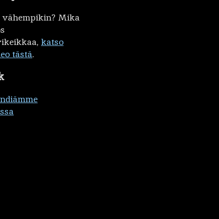
kö vähempikin? Mika
ös
ikeikkaa,
katso
deo tästä
.
k
ändiämme
ssa