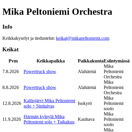
Mika Peltoniemi Orchestra
Info
Keikkakyselyt ja tiedustelut:
keikat@mikapeltoniemi.com
Keikat
Pvm
Keikkapaikka
Paikkakunta
Esiintymässä
Mika
7.8.2026
Powertruck show
Alahärmä
Peltoniemi
Orchestra
Mika
8.8.2026
Powertruck show
Alahärmä
Peltoniemi
Orchestra
Mika
Kalliojärvi Mika Peltoniemi
12.8.2026
Isokyrö
Peltoniemi
solo + Sinitaivas
soolo
Mika
Härmän kylpylä Mika
11.9.2026
Kauhava
Peltoniemi
Peltoniemi solo + Taikakuu
soolo
Mika