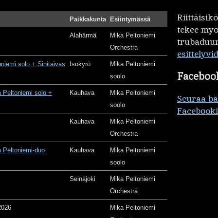
Riittäisi
Paikkakunta
Esiintymässä
tekee my
Alahärmä
Mika Peltoniemi
trubaduur
Orchestra
esittelyvi
oniemi solo + Sinitaivas
Isokyrö
Mika Peltoniemi
Faceboo
soolo
 Peltoniemi solo +
Kauhava
Mika Peltoniemi
Seuraa b
soolo
Facebooki
Kauhava
Mika Peltoniemi
Orchestra
 Peltoniemi-duo
Kauhava
Mika Peltoniemi
soolo
Seinäjoki
Mika Peltoniemi
Orchestra
2026
Mika Peltoniemi