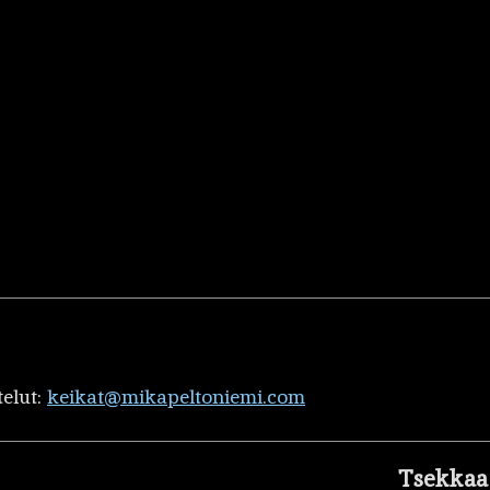
telut:
keikat@mikapeltoniemi.com
Tsekkaa