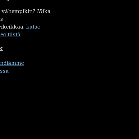
kö vähempikin? Mika
ös
ikeikkaa,
katso
deo tästä
.
k
ändiämme
ssa