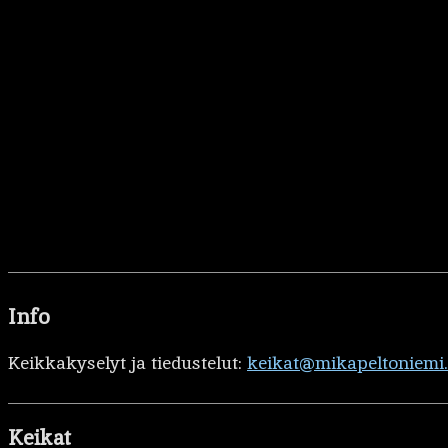
Info
Keikkakyselyt ja tiedustelut:
keikat@mikapeltoniemi
Keikat