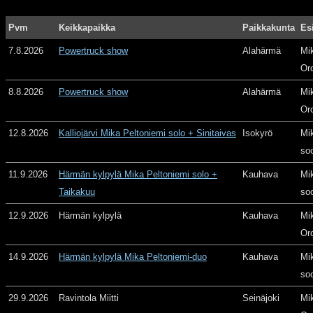
Pvm
Keikkapaikka
Paikkakunta
Es
7.8.2026
Powertruck show
Alahärmä
Mi
Or
8.8.2026
Powertruck show
Alahärmä
Mi
Or
12.8.2026
Kalliojärvi Mika Peltoniemi solo + Sinitaivas
Isokyrö
Mi
so
11.9.2026
Härmän kylpylä Mika Peltoniemi solo +
Kauhava
Mi
Taikakuu
so
12.9.2026
Härmän kylpylä
Kauhava
Mi
Or
14.9.2026
Härmän kylpylä Mika Peltoniemi-duo
Kauhava
Mi
so
29.9.2026
Ravintola Miitti
Seinäjoki
Mi