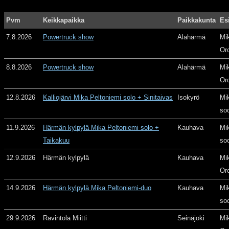
Pvm
Keikkapaikka
Paikkakunta
Es
7.8.2026
Powertruck show
Alahärmä
Mi
Or
8.8.2026
Powertruck show
Alahärmä
Mi
Or
12.8.2026
Kalliojärvi Mika Peltoniemi solo + Sinitaivas
Isokyrö
Mi
so
11.9.2026
Härmän kylpylä Mika Peltoniemi solo +
Kauhava
Mi
Taikakuu
so
12.9.2026
Härmän kylpylä
Kauhava
Mi
Or
14.9.2026
Härmän kylpylä Mika Peltoniemi-duo
Kauhava
Mi
so
29.9.2026
Ravintola Miitti
Seinäjoki
Mi