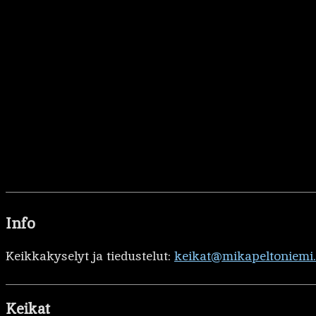
Info
Keikkakyselyt ja tiedustelut:
keikat@mikapeltoniemi
Keikat