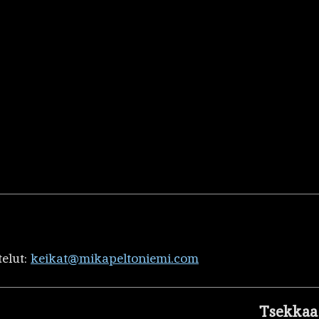
telut:
keikat@mikapeltoniemi.com
Tsekkaa