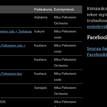
Riittäisi
Paikkakunta
Esiintymässä
tekee my
Alahärmä
Mika Peltoniemi
trubaduur
Orchestra
esittelyvi
oniemi solo + Sinitaivas
Isokyrö
Mika Peltoniemi
Faceboo
soolo
 Peltoniemi solo +
Kauhava
Mika Peltoniemi
Seuraa b
soolo
Facebooki
Kauhava
Mika Peltoniemi
Orchestra
 Peltoniemi-duo
Kauhava
Mika Peltoniemi
soolo
Seinäjoki
Mika Peltoniemi
Orchestra
2026
Mika Peltoniemi