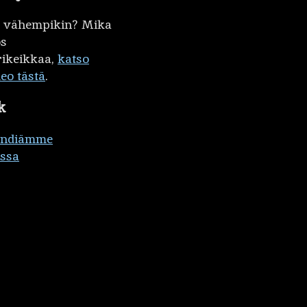
kö vähempikin? Mika
ös
ikeikkaa,
katso
deo tästä
.
k
ändiämme
ssa