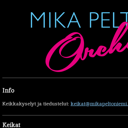
Info
Keikkakyselyt ja tiedustelut:
keikat@mikapeltoniemi
Keikat