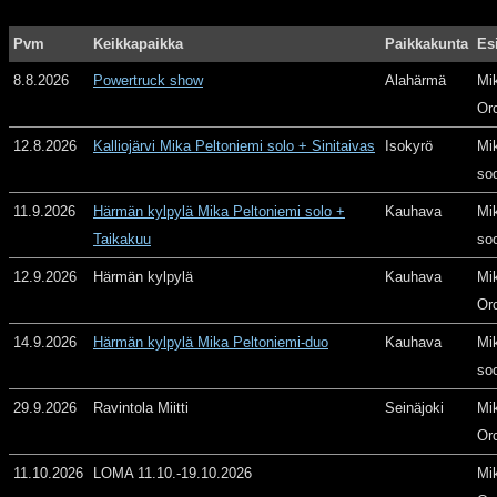
Pvm
Keikkapaikka
Paikkakunta
Es
8.8.2026
Powertruck show
Alahärmä
Mi
Or
12.8.2026
Kalliojärvi Mika Peltoniemi solo + Sinitaivas
Isokyrö
Mi
so
11.9.2026
Härmän kylpylä Mika Peltoniemi solo +
Kauhava
Mi
Taikakuu
so
12.9.2026
Härmän kylpylä
Kauhava
Mi
Or
14.9.2026
Härmän kylpylä Mika Peltoniemi-duo
Kauhava
Mi
so
29.9.2026
Ravintola Miitti
Seinäjoki
Mi
Or
11.10.2026
LOMA 11.10.-19.10.2026
Mi