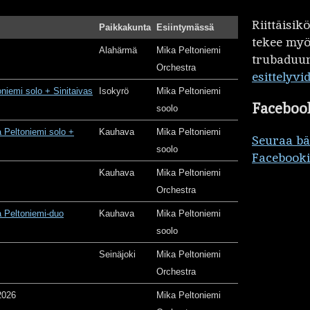
Riittäisi
Paikkakunta
Esiintymässä
tekee my
Alahärmä
Mika Peltoniemi
trubaduur
Orchestra
esittelyvi
oniemi solo + Sinitaivas
Isokyrö
Mika Peltoniemi
Faceboo
soolo
 Peltoniemi solo +
Kauhava
Mika Peltoniemi
Seuraa b
soolo
Facebooki
Kauhava
Mika Peltoniemi
Orchestra
 Peltoniemi-duo
Kauhava
Mika Peltoniemi
soolo
Seinäjoki
Mika Peltoniemi
Orchestra
2026
Mika Peltoniemi