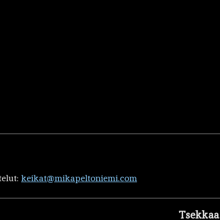
telut:
keikat@mikapeltoniemi.com
Tsekkaa