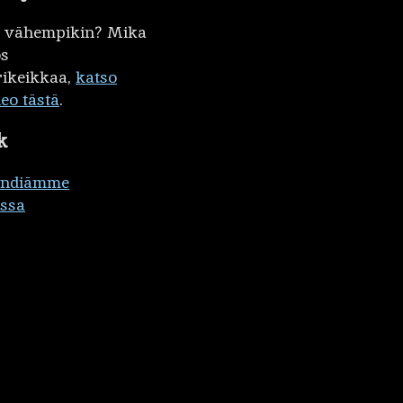
kö vähempikin? Mika
ös
ikeikkaa,
katso
deo tästä
.
k
ändiämme
ssa