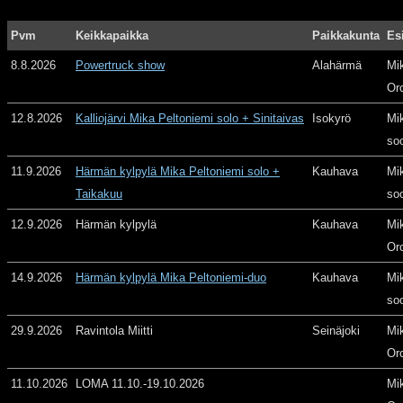
Pvm
Keikkapaikka
Paikkakunta
Es
8.8.2026
Powertruck show
Alahärmä
Mi
Or
12.8.2026
Kalliojärvi Mika Peltoniemi solo + Sinitaivas
Isokyrö
Mi
so
11.9.2026
Härmän kylpylä Mika Peltoniemi solo +
Kauhava
Mi
Taikakuu
so
12.9.2026
Härmän kylpylä
Kauhava
Mi
Or
14.9.2026
Härmän kylpylä Mika Peltoniemi-duo
Kauhava
Mi
so
29.9.2026
Ravintola Miitti
Seinäjoki
Mi
Or
11.10.2026
LOMA 11.10.-19.10.2026
Mi