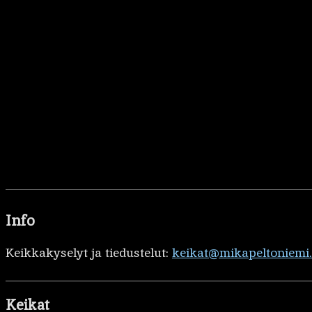
Info
Keikkakyselyt ja tiedustelut:
keikat@mikapeltoniemi
Keikat