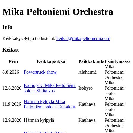
Mika Peltoniemi Orchestra
Info
Keikkakyselyt ja tiedustelut:
keikat@mikapeltoniemi.com
Keikat
Pvm
Keikkapaikka
Paikkakunta
Esiintymässä
Mika
8.8.2026
Powertruck show
Alahärmä
Peltoniemi
Orchestra
Mika
Kalliojärvi Mika Peltoniemi
12.8.2026
Isokyrö
Peltoniemi
solo + Sinitaivas
soolo
Mika
Härmän kylpylä Mika
11.9.2026
Kauhava
Peltoniemi
Peltoniemi solo + Taikakuu
soolo
Mika
12.9.2026
Härmän kylpylä
Kauhava
Peltoniemi
Orchestra
Mika