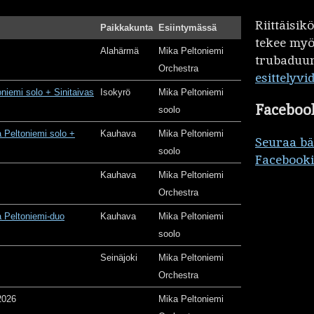
Riittäisi
Paikkakunta
Esiintymässä
tekee my
Alahärmä
Mika Peltoniemi
trubaduur
Orchestra
esittelyvi
oniemi solo + Sinitaivas
Isokyrö
Mika Peltoniemi
Faceboo
soolo
 Peltoniemi solo +
Kauhava
Mika Peltoniemi
Seuraa b
soolo
Facebooki
Kauhava
Mika Peltoniemi
Orchestra
 Peltoniemi-duo
Kauhava
Mika Peltoniemi
soolo
Seinäjoki
Mika Peltoniemi
Orchestra
2026
Mika Peltoniemi