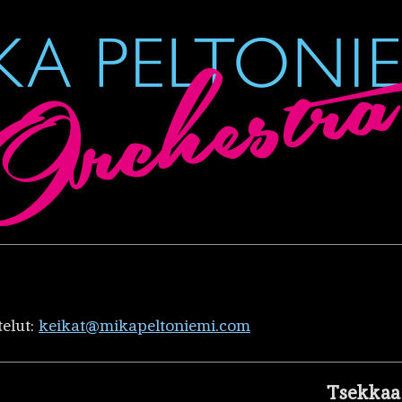
telut:
keikat@mikapeltoniemi.com
Tsekkaa