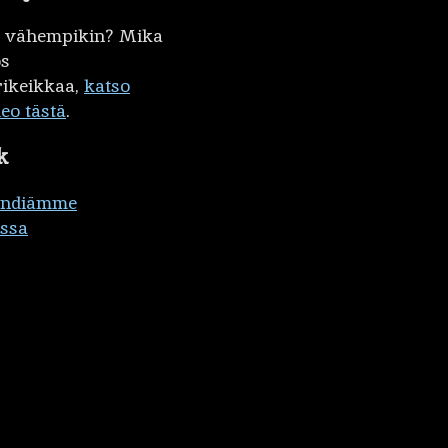
kö vähempikin? Mika
ös
ikeikkaa,
katso
deo tästä
.
k
ändiämme
ssa