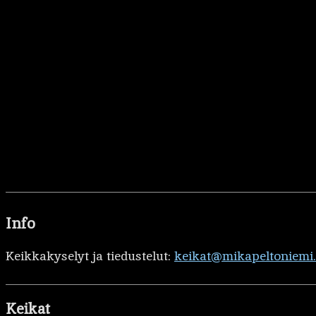
Info
Keikkakyselyt ja tiedustelut:
keikat@mikapeltoniemi
Keikat