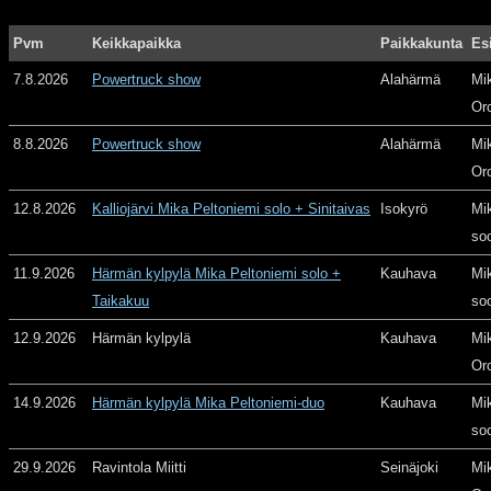
Pvm
Keikkapaikka
Paikkakunta
Es
7.8.2026
Powertruck show
Alahärmä
Mi
Or
8.8.2026
Powertruck show
Alahärmä
Mi
Or
12.8.2026
Kalliojärvi Mika Peltoniemi solo + Sinitaivas
Isokyrö
Mi
so
11.9.2026
Härmän kylpylä Mika Peltoniemi solo +
Kauhava
Mi
Taikakuu
so
12.9.2026
Härmän kylpylä
Kauhava
Mi
Or
14.9.2026
Härmän kylpylä Mika Peltoniemi-duo
Kauhava
Mi
so
29.9.2026
Ravintola Miitti
Seinäjoki
Mi