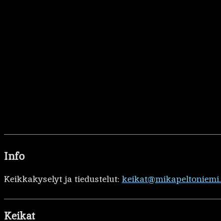
Info
Keikkakyselyt ja tiedustelut:
keikat@mikapeltoniemi
Keikat