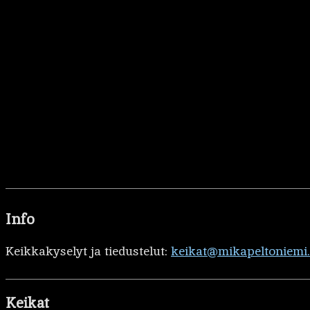
Info
Keikkakyselyt ja tiedustelut:
keikat@mikapeltoniemi
Keikat