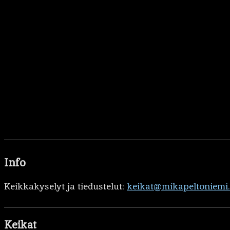
Info
Keikkakyselyt ja tiedustelut:
keikat@mikapeltoniemi
Keikat