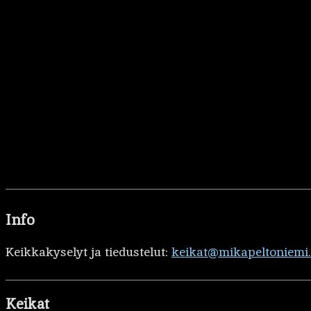
Info
Keikkakyselyt ja tiedustelut:
keikat@mikapeltoniemi
Keikat