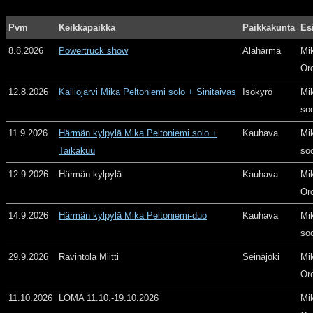
Pvm
Keikkapaikka
Paikkakunta
Es
8.8.2026
Powertruck show
Alahärmä
Mi
Or
12.8.2026
Kalliojärvi Mika Peltoniemi solo + Sinitaivas
Isokyrö
Mi
so
11.9.2026
Härmän kylpylä Mika Peltoniemi solo +
Kauhava
Mi
Taikakuu
so
12.9.2026
Härmän kylpylä
Kauhava
Mi
Or
14.9.2026
Härmän kylpylä Mika Peltoniemi-duo
Kauhava
Mi
so
29.9.2026
Ravintola Miitti
Seinäjoki
Mi
Or
11.10.2026
LOMA 11.10.-19.10.2026
Mi